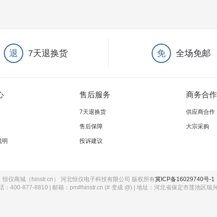
退
7天退换货
免
全场免邮
心
售后服务
商务合作
7天退换货
供应商合作
售后保障
大宗采购
说明
投诉建议
恒仪商城（hinstr.cn） 河北恒仪电子科技有限公司 版权所有
冀ICP备16029740号-1
：400-877-8810 | 邮箱：pm#hinstr.cn (# 变成 @) | 地址：河北省保定市莲池区瑞