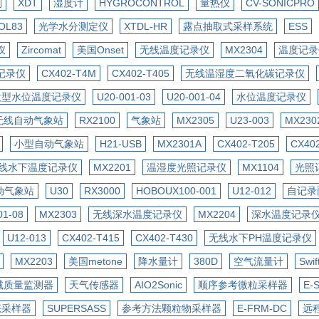
列
XDT
湿度计
HYGROCONTROL
量热仪
CV-SONICPRO
OL83
光学水分测定仪
XTDL-HR
露点抽取式采样系统
ESS
仪
Zircomat
美国Onset
无线温度记录仪
MX2304
温度记录
记录仪
CX402-T4M
CX402-T405
无线温湿度二氧化碳记录仪
微型水位温度记录仪
U20-001-03
U20-001-04
水位温度记录仪
无线自动气象站
RX2100
气象站
MX2305
U23-003
MX230
小型自动气象站
H21-USB
MX2301A
CX402-T205
CX40
线水下温度记录仪
MX2201
温湿度光照记录仪
MX1104
光照
动气象站
U30
RX3000
HOBOUX100-001
U12-012
自记录
01-08
MX2303
无线深水温度记录仪
MX2204
深水温度记录
U12-013
CX402-T415
CX402-T430
无线水下PH温度记录仪
MX2203
美国metone
降水量计
380D
空气流量计
Swif
衰减质量监测器
天气传感器
AIO2Sonic
顺序参考微粒采样器
E-
态采样器
SUPERSASS
参考方法颗粒物采样器
E-FRM-DC
远