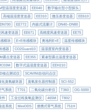
EM型温湿度变送器
EE040
数字输出型小型探头
高端温湿度变送器
EE310
微压差变送器
EE610
-DN700
EE772
内嵌式流量计
DN40–DN80
型风速变送器
EE671
高精度风速变送器
EE75
传感模块
E+E传感模块
奥地利E+E
温度传感模块
传感器
CO2Guard10
温湿度室内变送器
EM露点变送器
EE355
紧凑型露点温度变送器
MC03M
数字式温湿度变送器
EEH210
PPD倾点测试仪
SCAVINI自动闪点仪
催化臭氧破坏器
臭氧发生器控制器
SCI-552
空气系统
T701
二氧化碳分析仪
T360
OG-5000
软件
工业过程臭氧监测仪
465M
T802
输送系统
MiniODS
便携式零气系统
751H