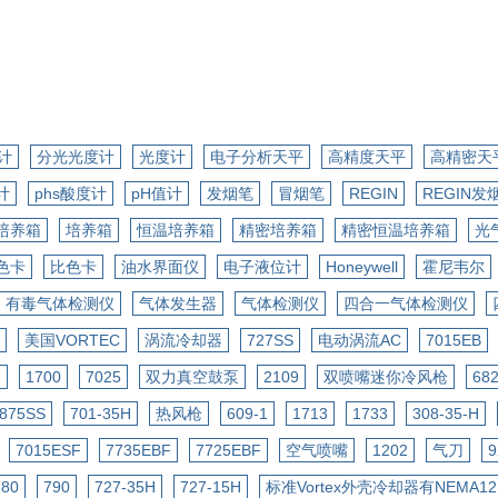
计
分光光度计
光度计
电子分析天平
高精度天平
高精密天
计
phs酸度计
pH值计
发烟笔
冒烟笔
REGIN
REGIN发
培养箱
培养箱
恒温培养箱
精密培养箱
精密恒温培养箱
光
比色卡
比色卡
油水界面仪
电子液位计
Honeywell
霍尼韦尔
有毒气体检测仪
气体发生器
气体检测仪
四合一气体检测仪
美国VORTEC
涡流冷却器
727SS
电动涡流AC
7015EB
H
1700
7025
双力真空鼓泵
2109
双喷嘴迷你冷风枪
68
875SS
701-35H
热风枪
609-1
1713
1733
308-35-H
7015ESF
7735EBF
7725EBF
空气喷嘴
1202
气刀
9
780
790
727-35H
727-15H
标准Vortex外壳冷却器有NEMA12