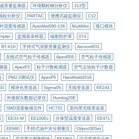
衰减质量监测器
环境颗粒物分析仪
212型
颗粒分析仪
PARTAC
便携式碳监测仪
C12
对湿度传感器
AutoMet580-136
MultiMet
接口模块
mpler
监视器采样器
辐射防护罩
074
BT-610
手持式气溶胶质量监测仪
Aerocet831
在线式空气粒子传感器
ApexR05
空气粒子传感器
测器
ApexP3
粒子计数检测器
空气尘埃粒子计数器
Q
PM2.5测试仪
ApexP5
Handheld2016
00
模块化变送器
Sigma05
无线变送器
EE244
外接探头数据记录仪
Humlog20E
SMD湿度敏感元件
HCT01
室内用无线变送器
器
EE33-M
EE100Ex
分体型温度变送器
EE471
EE680
手持式油中水分测量仪
Oilport30Set
E354
高湿露点测量模块
EE1950
温湿度感应元件