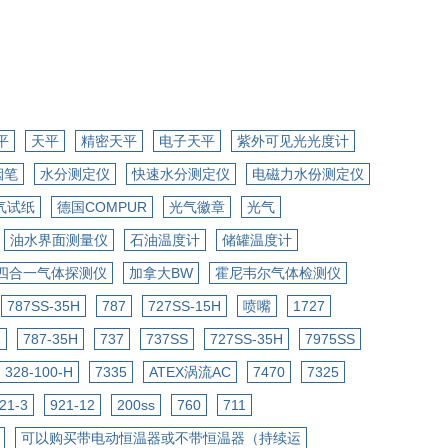
平
天平
精密天平
电子天平
紫外可见光光度计
烟笔
水分测定仪
快速水分测定仪
电磁力水份测定仪
气试纸
德国COMPUR
光气徽章
光气
油水界面测量仪
石油温度计
储罐温度计
四合一气体探测仪
加拿大BW
霍尼韦尔气体检测仪
787SS-35H
787
727SS-15H
喷嘴
1727
2
787-35H
737
737SS
727SS-35H
7975SS
328-100-H
7335
ATEX涡流AC
7470
7325
21-3
921-12
200ss
760
711
可以购买带电动恒温器或不带恒温器（持续运