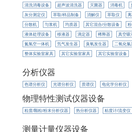
清洗消毒设备
超声波清洗器
灭菌器
消毒机
灰分测定仪
萃取/样品制备
消解仪
萃取仪
离
分散机
匀浆机
均质器
其它混合/分散设备
粉
液体处理设备
移液器
滴定器
稀释器
真空吸
氮氢空一体机
氘气发生器
臭氧发生器
二氧化氯
整体实验室家具
其它实验室家具
其它实验室设备
分析仪器
色谱分析仪
光谱分析仪
质谱仪
电化学分析仪
物理特性测试仪器设备
粒度/颗粒/粉末分析仪器
热分析仪器
粘度计/流变仪
测量计量仪器设备