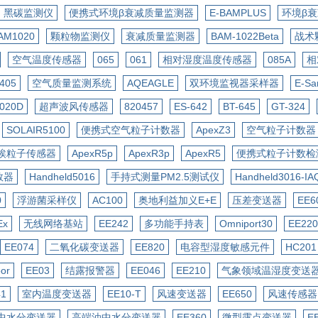
黑碳监测仪
便携式环境β衰减质量监测器
E-BAMPLUS
环境β
AM1020
颗粒物监测仪
衰减质量监测器
BAM-1022Beta
战术
空气温度传感器
065
061
相对湿度温度传感器
085A
相
405
空气质量监测系统
AQEAGLE
双环境监视器采样器
E-Sa
020D
超声波风传感器
820457
ES-642
BT-645
GT-324
SOLAIR5100
便携式空气粒子计数器
ApexZ3
空气粒子计数器
埃粒子传感器
ApexR5p
ApexR3p
ApexR5
便携式粒子计数检
数器
Handheld5016
手持式测量PM2.5测试仪
Handheld3016-IA
0
浮游菌采样仪
AC100
奥地利益加义E+E
压差变送器
EE6
Ex
无线网络基站
EE242
多功能手持表
Omniport30
EE220
EE074
二氧化碳变送器
EE820
电容型湿度敏感元件
HC201
or
EE03
结露报警器
EE046
EE210
气象领域温湿度变送
41
室内温度变送器
EE10-T
风速变送器
EE650
风速传感器
中水分变送器
高端油中水分变送器
EE360
微型露点变送器
E