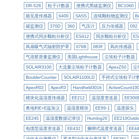
DR-528
粒子计数器
便携式黑碳监测仪
BC1060
能见度传感器
6400
SASS
连续颗粒物监测仪
B
碳监测仪
370D
360
气压计
压力传感器
092
便携式同步颗粒分析仪
ES412
同步颗粒分析仪
ES
风扇吸气式辐射防护罩
076B
083F
风向传感器
气溶胶质量监测仪
美国Lighthouse
尘埃粒子计数器
SOLAIR3100
大流量尘埃粒子计数器
ApexZ50
尘
BoulderCounter
SOLAIR1100LD
手持式尘埃粒子计
ApexR02
ApexR3
Handheld3016
ActiveCount10
模块化温湿度传感器
EE212
温湿度变送器
EE300
奥地利E+E益加义
温湿度模块
EE99-1
温度探头
EE245
温湿度数据记录仪
Humlog20
EE210Outdo
电缆型温度变送器
EE432
捆绑式温度变送器
EE4
油中水分测量仪
紧凑型油中水分变送器
EE381
油