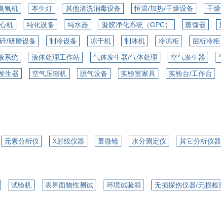
臭氧机
本生灯
其他清洗消毒设备
恒温/加热/干燥设备
干燥
心机
纯化设备
纯水器
凝胶净化系统（GPC）
蒸馏器
碎/研磨设备
制冷设备
冻干机
制冰机
冷冻柜
层析冷柜
液系统
液体处理工作站
气体发生器/气体处理
空气发生器
发生器
空气压缩机
脱气设备
实验室家具
实验台/工作台
元素分析仪
X射线仪器
显微镜
水分测定仪
其它分析仪器
试验机
表界面物性测试
环境试验箱
无损探伤仪器/无损检