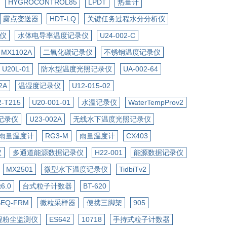
HYGROCONTROL85
LPDT
热量计
露点变送器
HDT-LQ
关键任务过程水分分析仪
仪
水体电导率温度记录仪
U24-002-C
MX1102A
二氧化碳记录仪
不锈钢温度记录仪
U20L-01
防水型温度光照记录仪
UA-002-64
2A
温湿度记录仪
U12-015-02
2-T215
U20-001-01
水温记录仪
WaterTempProv2
记录仪
U23-002A
无线水下温度光照记录仪
雨量温度计
RG3-M
雨量温度计
CX403
仪
多通道能源数据记录仪
H22-001
能源数据记录仪
MX2501
微型水下温度记录仪
TidbiTv2
t6.0
台式粒子计数器
BT-620
SEQ-FRM
微粒采样器
便携三脚架
905
程粉尘监测仪
ES642
10718
手持式粒子计数器