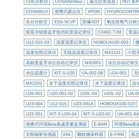
COE分析仪
COSAXentaur
露点仪变送器
HDT系
COSA9610
便携式露点仪
XPDM
HYGROCONTR
水分分析仪
ESS-SCVP
防爆XDT
氧化锆氧气分析
疫苗冷链级蓝牙低功耗室温记录仪
CX402-T2M
室温
U12-015-03
温度湿度记录仪
HOBOUX100-003
温度光照记录仪
无线温湿度记录仪
MX1101
小型
高精度蓝牙水位自动记录仪
MX2001
水位自动记录仪
水位温度计
KIT-S-U20
UA-002-08
U24-001
无
MX2202
水下温度光照记录仪
水下温度记录仪
自
U26-001
U20-001-02
U20L-04
U20L-02
UA-0
U23-004
U12-015
U23-001A
HOBOUX100-023
U22-001
KIT-S-U20-04
KIT-S-U20-02
UA-001-64
便携式环境Beta衰减质量监测器
E-BAM
环境Beta
太阳辐射传感器
094
颗粒物采样器
E-FRM
形