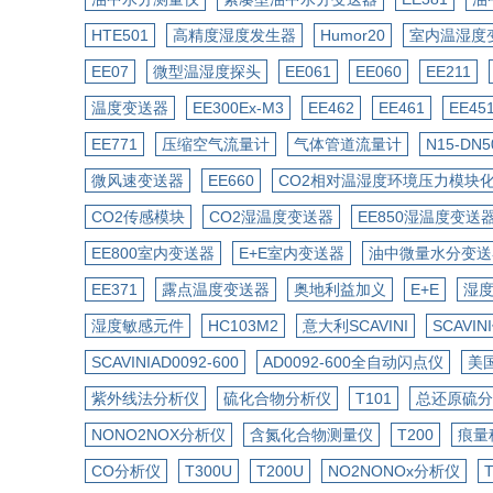
HTE501
高精度湿度发生器
Humor20
室内温湿度
EE07
微型温湿度探头
EE061
EE060
EE211
温度变送器
EE300Ex-M3
EE462
EE461
EE45
EE771
压缩空气流量计
气体管道流量计
N15-DN5
微风速变送器
EE660
CO2相对温湿度环境压力模块
CO2传感模块
CO2湿温度变送器
EE850湿温度变送
EE800室内变送器
E+E室内变送器
油中微量水分变送
EE371
露点温度变送器
奥地利益加义
E+E
湿
湿度敏感元件
HC103M2
意大利SCAVINI
SCAVI
SCAVINIAD0092-600
AD0092-600全自动闪点仪
美国
紫外线法分析仪
硫化合物分析仪
T101
总还原硫分
NONO2NOX分析仪
含氮化合物测量仪
T200
痕量
CO分析仪
T300U
T200U
NO2NONOx分析仪