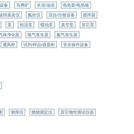
设备
马弗炉
水浴/油浴
电热套/电热板
旋转蒸发仪
氮吹仪
混合/分散设备
搅拌器
泵
恒流泵
蠕动泵
真空泵
其它泵
气体净化器
氢气发生器
氮气发生器
通风柜
试剂/样品/器皿柜
安全操作设备
测
测厚仪
燃烧测定仪
其它物性测试仪器