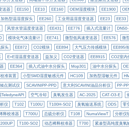
变送器
EE150
EE10
EE160
OEM湿度模块
EE1900
O
加热型温湿度探头
EE260
工业用温湿度变送器
EE23
EE33
1
风管水管温度变送器
EE431
EE776
插入式流量计
DN50
0
模块化气体流量计
EE741
微型低风速变送器
EE576
微
化探头
EE872
CO2模块
EE894
大气压力传感模块
EE895
器
E+E湿温度变送器
益加义
CO2变送器
EE8915
CO2室内
器
EE364
插入式油中水分探头
Mop301
油中水分探头
O
度校准装置
小型SMD湿度敏感元件
HC109
加热型湿敏元件
H
NI倾点测试仪
SCAVINIPP-PPD
意大利SCAVINI油品分析仪
PP-
TeledyneAPI
空气冷却
臭氧发生器
AC-2025
CAT-O3-E
析仪
T102
T100U
T100H-SO2
臭氧输送系统
ODS
零
稀释校准器
T700U
总硫分析仪
T108
NumaViewT
分析仪
T200UP
T100-SO2
动态稀释校准器
​T700
紧凑型高纯度臭氧