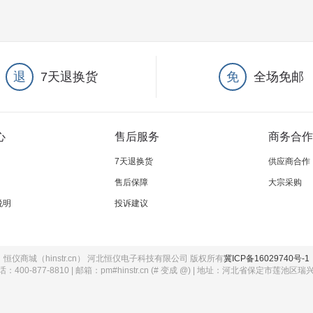
退
7天退换货
免
全场免邮
心
售后服务
商务合作
7天退换货
供应商合作
售后保障
大宗采购
说明
投诉建议
恒仪商城（hinstr.cn） 河北恒仪电子科技有限公司 版权所有
冀ICP备16029740号-1
：400-877-8810 | 邮箱：pm#hinstr.cn (# 变成 @) | 地址：河北省保定市莲池区瑞