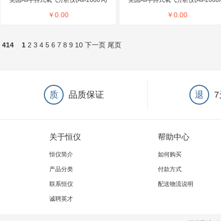
美国AII手持式氧气分析仪(AII-2000 A)
美国AII手持式氧气分析仪(AII-2000
￥
0.00
￥
0.00
414
1
2
3
4
5
6
7
8
9
10
下一页
尾页
质
品质保证
退
关于恒仪
帮助中心
恒仪简介
如何购买
产品分类
付款方式
联系恒仪
配送物流说明
诚聘英才