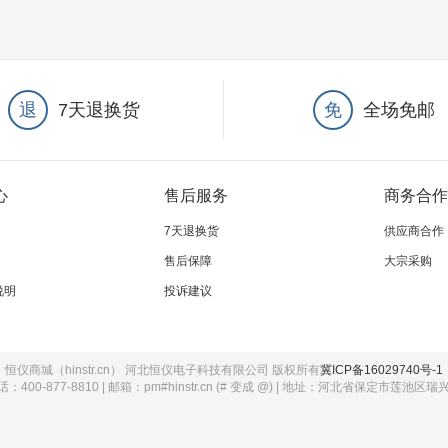
退
7天退换货
免
全场免邮
心
售后服务
商务合作
7天退换货
供应商合作
售后保障
大宗采购
说明
投诉建议
恒仪商城（hinstr.cn） 河北恒仪电子科技有限公司 版权所有
冀ICP备16029740号-1
：400-877-8810 | 邮箱：pm#hinstr.cn (# 变成 @) | 地址：河北省保定市莲池区瑞