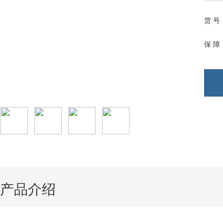
货 号
保 障
产品介绍