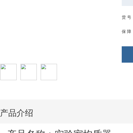
货 号
保 障
产品介绍