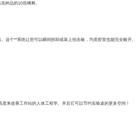
5克样品的10倍稀释。
的清洁。这个**系统让您可以瞬间拆卸或装上拍击板，均质腔室也能完全敞开。
在适当的高度来改善工作站的人体工程学。并且它可以节约实验桌的更多空间！