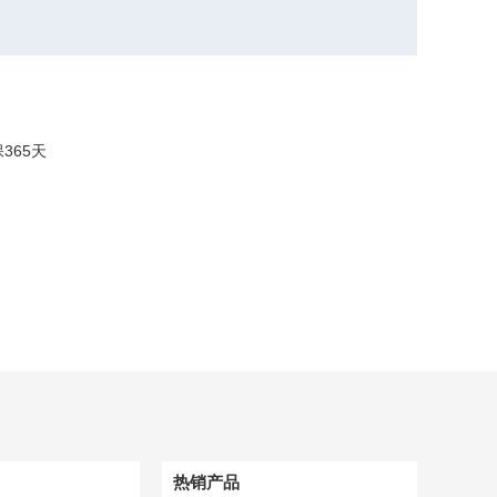
保
365
天
热销产品