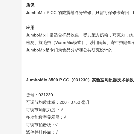
质保
JumboMix P CC 的减震器终身维修。只需将保修卡寄
应用
JumboMix非常适合样品收集，婴儿配方奶粉，巧克力，肉末…它对
检测、旋毛虫（WarmMix模式）、沙门氏菌、寄生虫隐
JumboMix是专门为食品分析和公共研究设计的
JumboMix 3500 P CC（031230）实验室均质器技术参数
货号：031230
可调节均质体积：200 - 3750 毫升
可调节均质力度 ：√
多功能数字显示屏：√
可调节拍击板：√
派件并排停靠：√