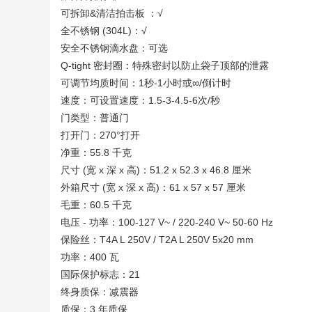
可拆卸&清洁拍击板 ：√
全不锈钢 (304L)：√
安全不锈钢滴水盘：可选
Q-tight 密封圈：特殊密封以防止袋子顶部的泄露
可调节均质时间：1秒-1小时或∞/倒计时
速度：可设置速度：1.5-3-4.5-6次/秒
门类型：普通门
打开门：270°打开
净重：55.8 千克
尺寸 (宽 x 深 x 高)：51.2 x 52.3 x 46.8 厘米
外箱尺寸 (宽 x 深 x 高)：61 x 57 x 57 厘米
毛重：60.5 千克
电压 - 功率：100-127 V~ / 220-240 V~ 50-60 Hz
保险丝：T4A L 250V / T2A L 250V 5x20 mm
功率：400 瓦
国际保护标志：21
终身质保：减震器
质保：3 年质保