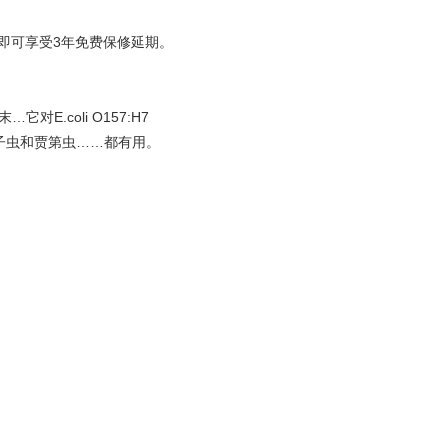
回，即可享受3年免费保修延期。
E.coli O157:H7
孢子虫和贾第虫……都有用。