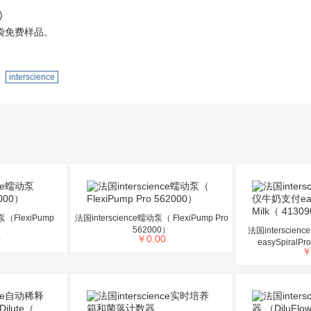
)
袋免费样品。
interscience
泵（FlexiPump
法国interscience蠕动泵（ FlexiPump Pro
）
562000）
法国intersci
0
￥
0.00
easySpiralPr