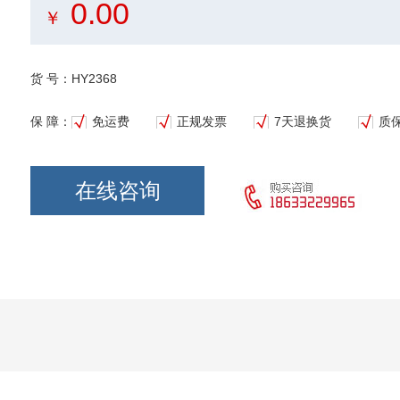
0.00
￥
货 号：HY2368
保 障：
免运费
正规发票
7天退换货
质
在线咨询